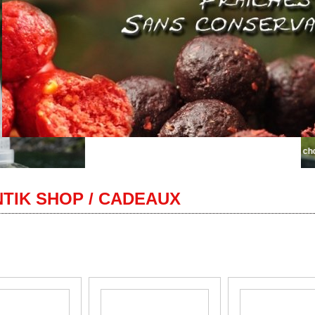
Bienvenue sur Autentik Sniper... le plus grand choix de bou
TIK SHOP / CADEAUX