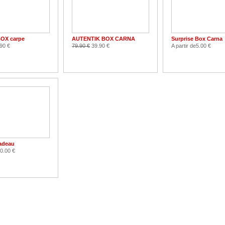
BOX carpe
AUTENTIK BOX CARNA
Surprise Box Carna
90 €
79.90 €
39.90 €
A partir de
5.00 €
adeau
0.00 €