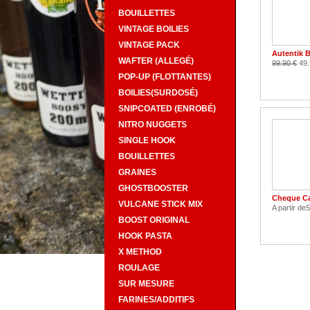
BOUILLETTES
VINTAGE BOILIES
VINTAGE PACK
Autentik 
WAFTER (ALLEGÉ)
99.90 €
49.
POP-UP (FLOTTANTES)
BOILIES(SURDOSÉ)
SNIPCOATED (ENROBÉ)
NITRO NUGGETS
SINGLE HOOK
BOUILLETTES
GRAINES
GHOSTBOOSTER
Cheque C
VULCANE STICK MIX
A partir de
5
BOOST ORIGINAL
HOOK PASTA
X METHOD
ROULAGE
SUR MESURE
FARINES/ADDITIFS