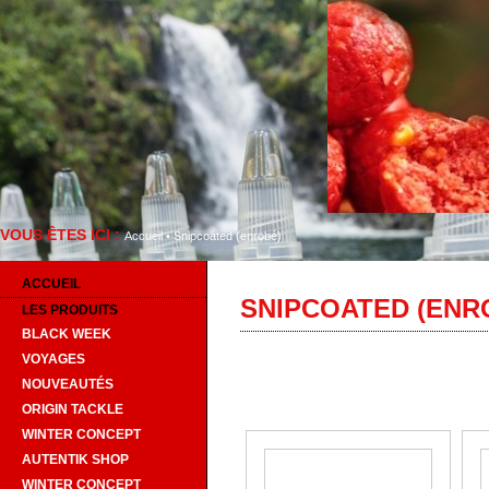
VOUS ÊTES ICI :
Bi
Accueil
•
Snipcoated (enrobé)
ACCUEIL
SNIPCOATED (ENR
LES PRODUITS
BLACK WEEK
VOYAGES
NOUVEAUTÉS
ORIGIN TACKLE
WINTER CONCEPT
AUTENTIK SHOP
WINTER CONCEPT