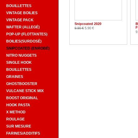
BOUILLETTES
VINTAGE BOILIES
VINTAGE PACK
Snipcoated 2020
B
WAFTER (ALLEGÉ)
F
9.90 €
5.90 €
9
POP-UP (FLOTTANTES)
BOILIES(SURDOSÉ)
SNIPCOATED (ENROBÉ)
NITRO NUGGETS
SINGLE HOOK
BOUILLETTES
GRAINES
GHOSTBOOSTER
VULCANE STICK MIX
BOOST ORIGINAL
HOOK PASTA
X METHOD
ROULAGE
SUR MESURE
FARINES/ADDITIFS