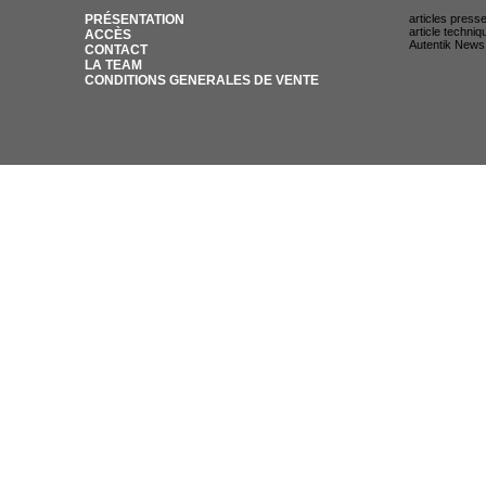
PRÉSENTATION
articles press
article techniq
ACCÈS
Autentik News
CONTACT
LA TEAM
CONDITIONS GENERALES DE VENTE
© AUTENTIK SNIPER 2007 / 35 RUE DU