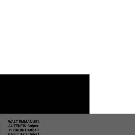
WALT EMMANUEL
AUTENTIK Sniper
35 rue du Hattgau
67660 Betschdorf