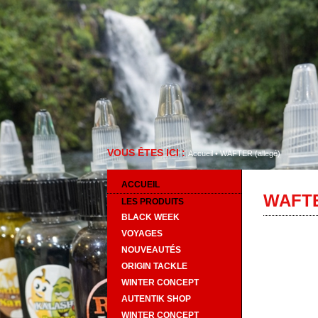
VOUS ÊTES ICI :
Accueil
•
WAFTER (allegé)
ACCUEIL
WAFTE
LES PRODUITS
BLACK WEEK
VOYAGES
NOUVEAUTÉS
ORIGIN TACKLE
WINTER CONCEPT
AUTENTIK SHOP
WINTER CONCEPT