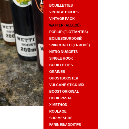
BOUILLETTES
VINTAGE BOILIES
VINTAGE PACK
WAFTER (ALLEGÉ)
POP-UP (FLOTTANTES)
BOILIES(SURDOSÉ)
SNIPCOATED (ENROBÉ)
NITRO NUGGETS
SINGLE HOOK
BOUILLETTES
GRAINES
GHOSTBOOSTER
VULCANE STICK MIX
BOOST ORIGINAL
HOOK PASTA
X METHOD
ROULAGE
SUR MESURE
FARINES/ADDITIFS