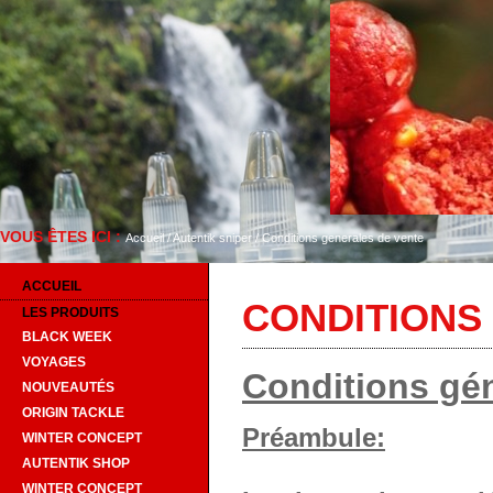
VOUS ÊTES ICI :
Bienvenue sur Autentik Sni
Accueil
/
Autentik sniper
/
Conditions generales de vente
ACCUEIL
CONDITIONS
LES PRODUITS
BLACK WEEK
VOYAGES
Conditions gé
NOUVEAUTÉS
ORIGIN TACKLE
Préambule:
WINTER CONCEPT
AUTENTIK SHOP
WINTER CONCEPT