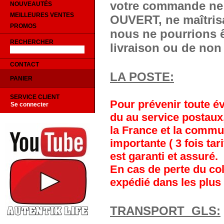
votre commande ne 
NOUVEAUTÉS
MEILLEURES VENTES
OUVERT, ne maîtrisa
PROMOS
nous ne pourrions ê
RECHERCHER
livraison ou de non 
CONTACT
LA POSTE:
PANIER
SERVICE CLIENT
Pour prévenir toute év
Se connecter
du au service postaux
la France et la commu
importante ( 3 fois tar
est garanti et assuré.
En cas de perte du coli
expédié dans les plus 
TRANSPORT GLS: