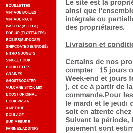
Le site est la propr
BOUILLETTES
ainsi que l'ensemble
VINTAGE BOILIES
intégrale ou partiel
VINTAGE PACK
des propriétaires.
WAFTER (ALLEGÉ)
POP-UP (FLOTTANTES)
BOILIES(SURDOSÉ)
Livraison et condit
SNIPCOATED (ENROBÉ)
NITRO NUGGETS
Certains de nos pro
SINGLE HOOK
BOUILLETTES
compter 15 jours o
GRAINES
Week-end et jours f
GHOSTBOOSTER
), et ce à partir de 
VULCANE STICK MIX
commande.Pour les p
BOOST ORIGINAL
le mardi et le jeudi
HOOK PASTA
X METHOD
soit en attente chez
ROULAGE
Suivant la période, 
SUR MESURE
paiement sont estimé
FARINES/ADDITIFS