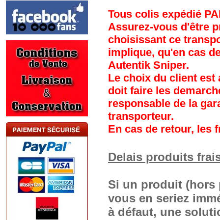
Tous colis expédié PA
Assurez-vous d'être p
choisissant ce transp
implique, qu'en cas d
Autentik Sniper.
Le choix du client est 
doit faire les demarch
responsable de la gara
transporteur.
En cas de retour, les f
Delais produits frai
Si un produit (hors 
vous en seriez immé
à défaut, une solut