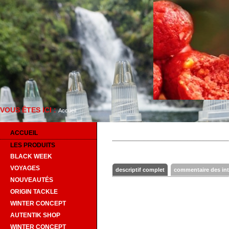
VOUS ÊTES ICI :
Bienvenue
Accueil
ACCUEIL
LES PRODUITS
BLACK WEEK
VOYAGES
descriptif complet
commentaire des in
NOUVEAUTÉS
ORIGIN TACKLE
WINTER CONCEPT
AUTENTIK SHOP
WINTER CONCEPT