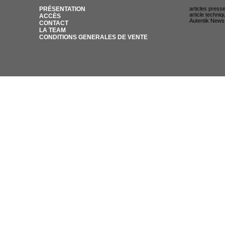
PRÉSENTATION
articles press
article techniq
ACCÈS
Autentik News
CONTACT
LA TEAM
CONDITIONS GENERALES DE VENTE
© AUTENTIK SNIPER 2007 / 35 RUE DU