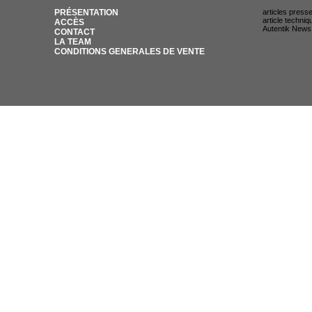
PRÉSENTATION
articles press
article techniq
ACCÈS
Autentik News
CONTACT
LA TEAM
CONDITIONS GENERALES DE VENTE
© AUTENTIK SNIPER 2007 / 35 RUE DU