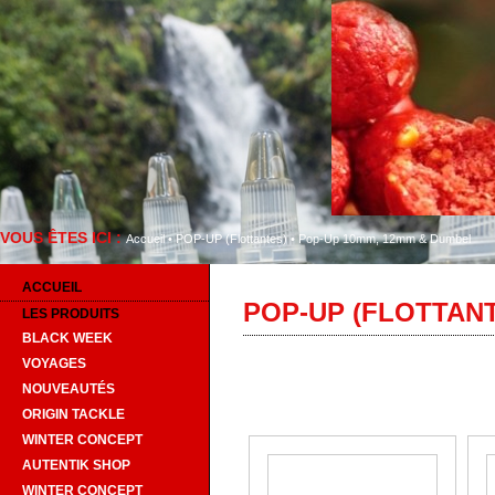
VOUS ÊTES ICI :
Bien
Accueil
•
POP-UP (Flottantes)
•
Pop-Up 10mm, 12mm & Dumbel
ACCUEIL
POP-UP (FLOTTANT
LES PRODUITS
BLACK WEEK
VOYAGES
NOUVEAUTÉS
ORIGIN TACKLE
WINTER CONCEPT
AUTENTIK SHOP
WINTER CONCEPT