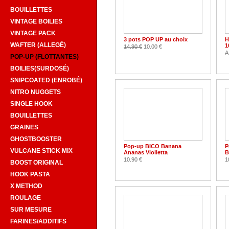
BOUILLETTES
VINTAGE BOILIES
VINTAGE PACK
3 pots POP UP au choix
H
WAFTER (ALLEGÉ)
1
14.90 €
10.00 €
A
POP-UP (FLOTTANTES)
BOILIES(SURDOSÉ)
SNIPCOATED (ENROBÉ)
NITRO NUGGETS
SINGLE HOOK
BOUILLETTES
GRAINES
GHOSTBOOSTER
Pop-up BICO Banana
P
VULCANE STICK MIX
Ananas Violletta
B
10.90 €
1
BOOST ORIGINAL
HOOK PASTA
X METHOD
ROULAGE
SUR MESURE
FARINES/ADDITIFS