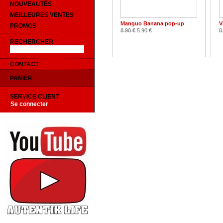
NOUVEAUTÉS
MEILLEURES VENTES
Manguo Banana pop-up
V
PROMOS
8.90 €
5.90 €
8
RECHERCHER
CONTACT
PANIER
SERVICE CLIENT
Se connecter