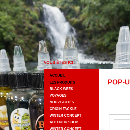
VOUS ÊTES ICI :
Accueil
•
POP-UP (Flottantes)
•
Pop-
ACCUEIL
POP-U
LES PRODUITS
BLACK WEEK
VOYAGES
NOUVEAUTÉS
ORIGIN TACKLE
WINTER CONCEPT
AUTENTIK SHOP
WINTER CONCEPT