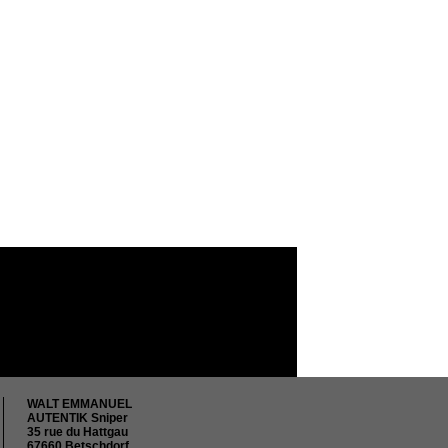
WALT EMMANUEL
AUTENTIK Sniper
35 rue du Hattgau
67660 Betschdorf