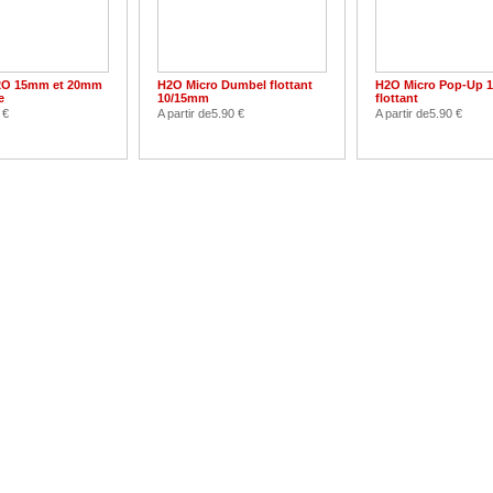
2O 15mm et 20mm
H2O Micro Dumbel flottant
H2O Micro Pop-Up
e
10/15mm
flottant
 €
A partir de
5.90 €
A partir de
5.90 €