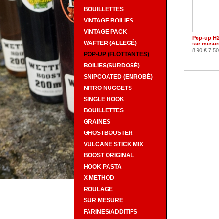
BOUILLETTES
VINTAGE BOILIES
VINTAGE PACK
Pop-up H
WAFTER (ALLEGÉ)
sur mesur
8.90 €
7.50
POP-UP (FLOTTANTES)
BOILIES(SURDOSÉ)
SNIPCOATED (ENROBÉ)
NITRO NUGGETS
SINGLE HOOK
BOUILLETTES
GRAINES
GHOSTBOOSTER
VULCANE STICK MIX
BOOST ORIGINAL
HOOK PASTA
X METHOD
ROULAGE
SUR MESURE
FARINES/ADDITIFS