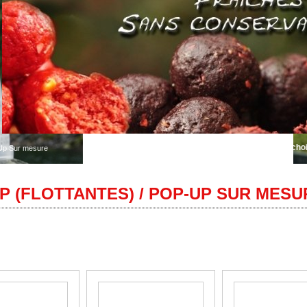
Bienvenue sur Autentik Sniper... le plus grand choix de boui
Up Sur mesure
P (FLOTTANTES) / POP-UP SUR MESU