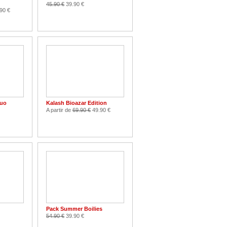
45.90 €
39.90 €
90 €
guo
Kalash Bioazar Edition
A partir de
69.90 €
49.90 €
Pack Summer Boilies
54.90 €
39.90 €