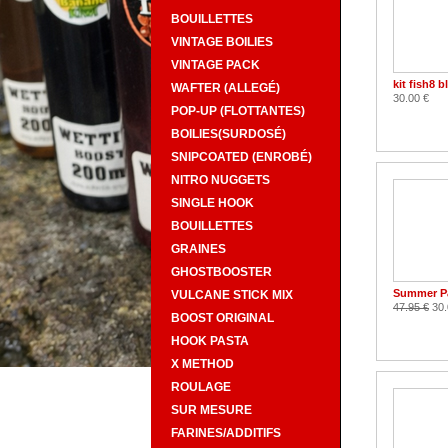
BOUILLETTES
VINTAGE BOILIES
VINTAGE PACK
kit fish8 
WAFTER (ALLEGÉ)
30.00 €
POP-UP (FLOTTANTES)
BOILIES(SURDOSÉ)
SNIPCOATED (ENROBÉ)
NITRO NUGGETS
SINGLE HOOK
BOUILLETTES
GRAINES
GHOSTBOOSTER
Summer P
VULCANE STICK MIX
47.95 €
30.
BOOST ORIGINAL
HOOK PASTA
X METHOD
ROULAGE
SUR MESURE
FARINES/ADDITIFS