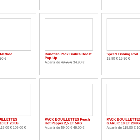
 Method
Banofish Pack Boilies Boost
Speed Fishing Rod
Pop-Up
90 €
19.90 €
15.90 €
A partir de
43.90 €
34.90 €
ILLETTES
PACK BOUILLETTES Peach
PACK BOUILLETTE
10 ET 20KG
Hot Pepper 2,5 ET 5KG
GARLIC 10 ET 20KG
119.00 €
109.00 €
A partir de
59.00 €
49.00 €
A partir de
119.00 €
10