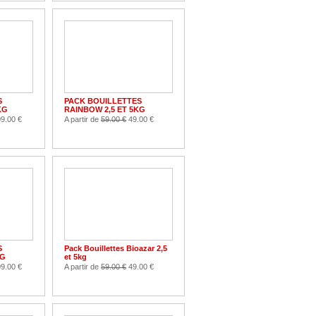
S
PACK BOUILLETTES
KG
RAINBOW 2,5 ET 5KG
9.00 €
A partir de
59.00 €
49.00 €
S
Pack Bouillettes Bioazar 2,5
KG
et 5kg
9.00 €
A partir de
59.00 €
49.00 €