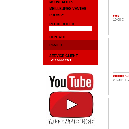
NOUVEAUTÉS
MEILLEURES VENTES
PROMOS
test
10.00 €
RECHERCHER
CONTACT
PANIER
SERVICE CLIENT
Se connecter
Scopex Co
A partir de