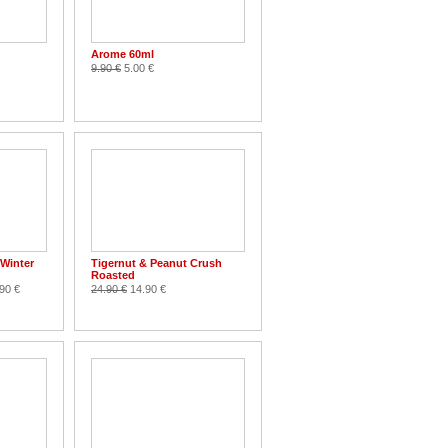
Arome 60ml
9.90 €
5.00 €
Winter
Tigernut & Peanut Crush
Roasted
90 €
24.90 €
14.90 €