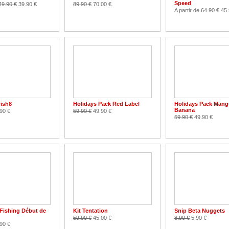
Speed
49.90 €
39.90 €
89.90 €
70.00 €
A partir de
64.90 €
45.
Fish8
Holidays Pack Red Label
Holidays Pack Man
Banana
90 €
59.90 €
49.90 €
59.90 €
49.90 €
 Fishing Début de
Kit Tentation
Snip Beta Nuggets
59.90 €
45.00 €
8.90 €
5.90 €
90 €