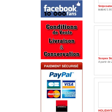
Snipcoate
9.90 €
5.90
Scopex Str
A partir de
HOLIDAYS