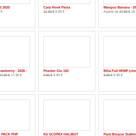
d 2020
Carp Hook Pasta
Manguo Banana - 20
 €
11.90 €
8.90 €
A partir de
24.90 €
18.
awberrry - 2026 -
Powder Glu 150
Bêta Full HEMP (che
24.90 €
17.90 €
9.90 €
6.90 €
9.90 €
8.90 €
 PACK PHP
Kit SCOPEX HALIBUT
Pack Bioazar Stalki