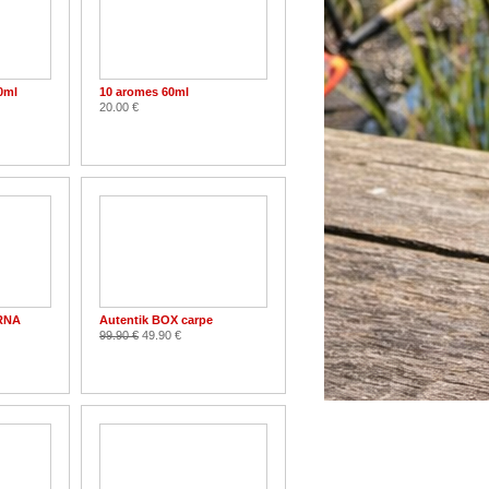
50ml
10 aromes 60ml
20.00 €
RNA
Autentik BOX carpe
99.90 €
49.90 €