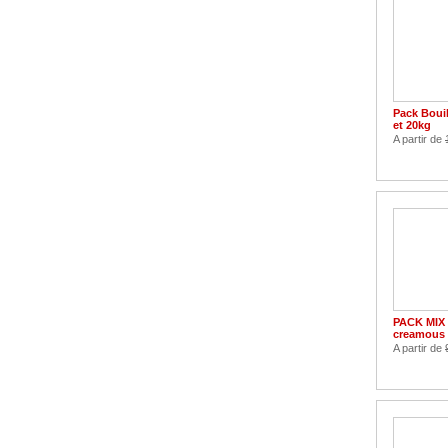
Pack Bouil
et 20kg
A partir de
PACK MIX
creamous
A partir de