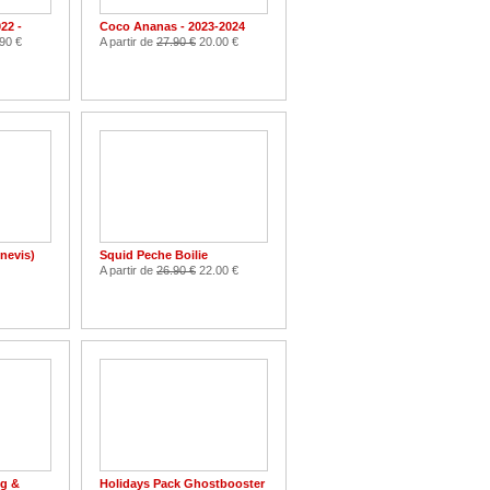
22 -
Coco Ananas - 2023-2024
90 €
A partir de
27.90 €
20.00 €
nevis)
Squid Peche Boilie
A partir de
26.90 €
22.00 €
ng &
Holidays Pack Ghostbooster