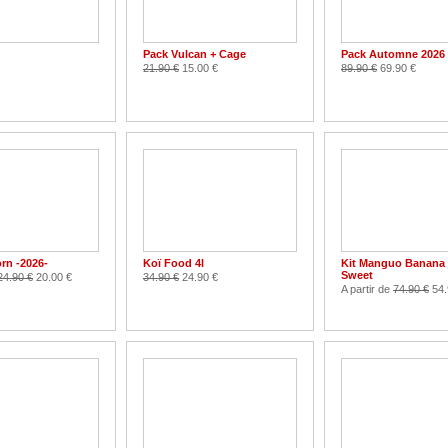
Pack Vulcan + Cage
Pack Automne 2026
21.90 €
15.00 €
89.90 €
69.90 €
rn -2026-
Koï Food 4l
Kit Manguo Banana 
Sweet
24.90 €
20.00 €
34.90 €
24.90 €
A partir de
74.90 €
54.