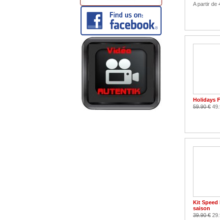
A partir de
Holidays 
59.90 €
49.
Kit Speed
saison
39.90 €
29.