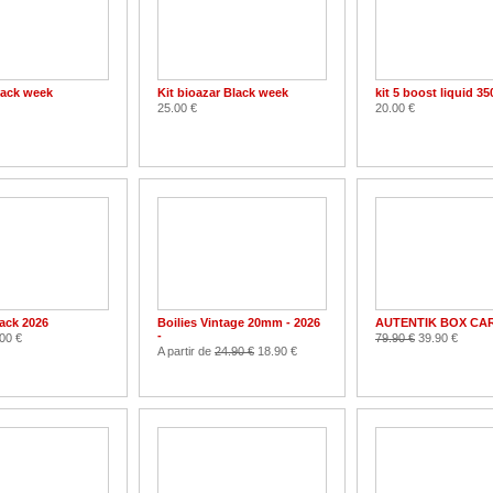
black week
Kit bioazar Black week
kit 5 boost liquid 3
25.00 €
20.00 €
ack 2026
Boilies Vintage 20mm - 2026
AUTENTIK BOX CA
-
00 €
79.90 €
39.90 €
A partir de
24.90 €
18.90 €