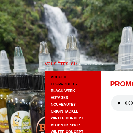
VOUS ÊTES ICI :
Accueil
/
Promos
ACCUEIL
PROM
LES PRODUITS
BLACK WEEK
VOYAGES
NOUVEAUTÉS
ORIGIN TACKLE
WINTER CONCEPT
AUTENTIK SHOP
WINTER CONCEPT