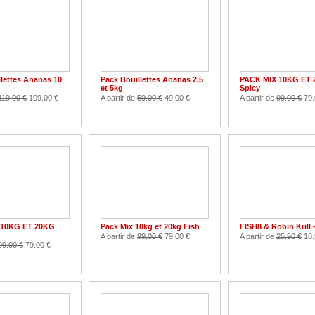
lettes Ananas 10
Pack Bouillettes Ananas 2,5
PACK MIX 10KG ET
et 5kg
Spicy
119.00 €
109.00 €
A partir de
59.00 €
49.00 €
A partir de
99.00 €
79.
 10KG ET 20KG
Pack Mix 10kg et 20kg Fish
FISH8 & Robin Krill 
A partir de
99.00 €
79.00 €
A partir de
25.90 €
18.
99.00 €
79.00 €