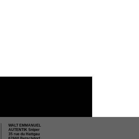
WALT EMMANUEL
AUTENTIK Sniper
35 rue du Hattgau
67660 Betschdorf