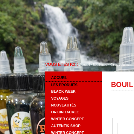
VOUS ÊTES ICI :
Accueil
•
Bouillettes
•
Gros volume
ACCUEIL
BOUIL
LES PRODUITS
BLACK WEEK
VOYAGES
NOUVEAUTÉS
ORIGIN TACKLE
WINTER CONCEPT
AUTENTIK SHOP
WINTER CONCEPT