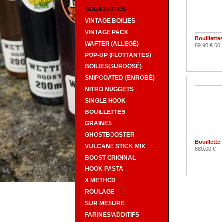
BOUILLETTES
VINTAGE BOILIES
VINTAGE PACK
Bouillett
WAFTER (ALLEGÉ)
89.90 €
60.
POP-UP (FLOTTANTES)
BOILIES(SURDOSÉ)
SNIPCOATED (ENROBÉ)
NITRO NUGGETS
SINGLE HOOK
BOUILLETTES
GRAINES
GHOSTBOOSTER
Bouillette
VULCANE STICK MIX
680.00 €
BOOST ORIGINAL
HOOK PASTA
X METHOD
ROULAGE
SUR MESURE
FARINES/ADDITIFS