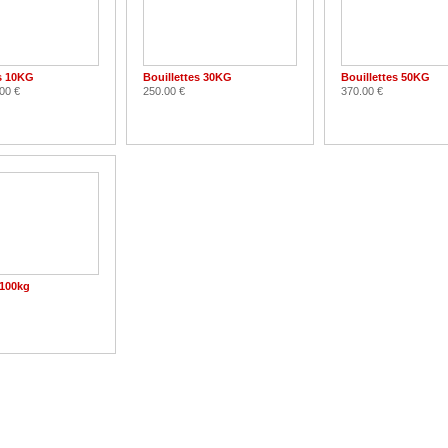
es 10KG
Bouillettes 30KG
Bouillettes 50KG
00 €
250.00 €
370.00 €
 100kg