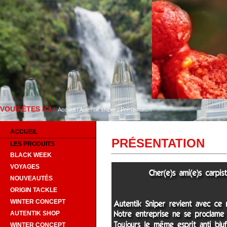
VOUS ÊTES ICI :
Bie
Accueil
/
Autentik sniper
/
Présentation
ACCUEIL
PRÉSENTATION
LES PRODUITS
BLACK WEEK
VOYAGES
NOUVEAUTÉS
ORIGIN TACKLE
WINTER CONCEPT
AUTENTIK SHOP
WINTER CONCEPT