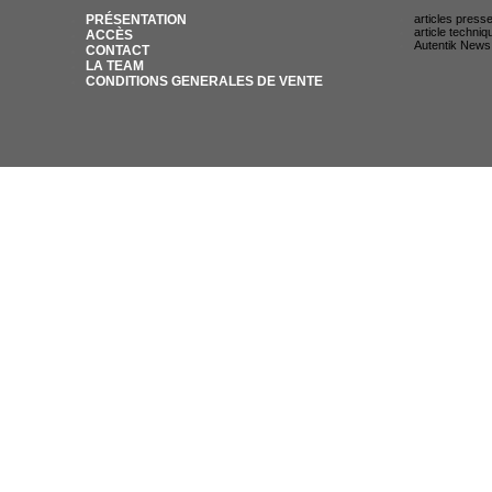
PRÉSENTATION
articles press
article techniq
ACCÈS
Autentik News
CONTACT
LA TEAM
CONDITIONS GENERALES DE VENTE
© AUTENTIK SNIPER 2007 / 35 RUE DU