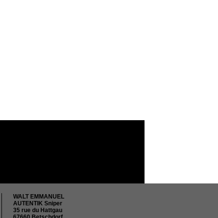
WALT EMMANUEL
AUTENTIK Sniper
35 rue du Hattgau
67660 Betschdorf