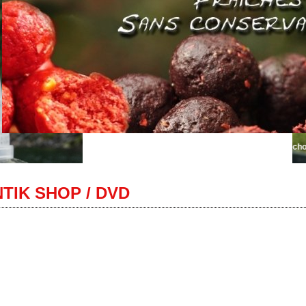
Bienvenue sur Autentik Sniper... le plus grand choix de bo
TIK SHOP / DVD