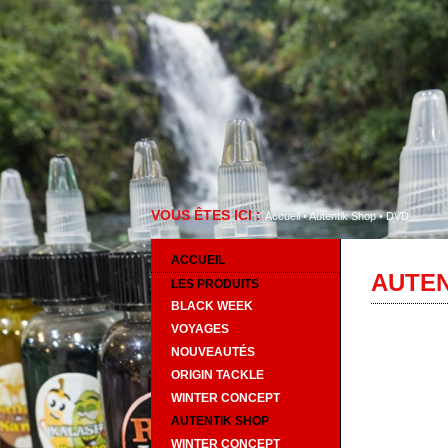
VOUS ÊTES ICI :
Accueil
•
Autentik Shop
•
DVD
ACCUEIL
AUTEN
LES PRODUITS
BLACK WEEK
VOYAGES
NOUVEAUTÉS
ORIGIN TACKLE
WINTER CONCEPT
AUTENTIK SHOP
WINTER CONCEPT