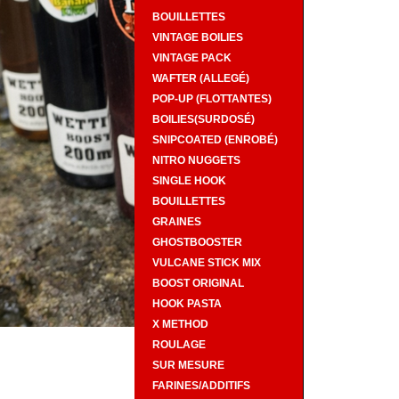
BOUILLETTES
VINTAGE BOILIES
VINTAGE PACK
WAFTER (ALLEGÉ)
POP-UP (FLOTTANTES)
BOILIES(SURDOSÉ)
SNIPCOATED (ENROBÉ)
NITRO NUGGETS
SINGLE HOOK
BOUILLETTES
GRAINES
GHOSTBOOSTER
VULCANE STICK MIX
BOOST ORIGINAL
HOOK PASTA
X METHOD
ROULAGE
SUR MESURE
FARINES/ADDITIFS